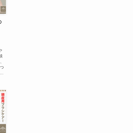
の
、
や
談
と、
をつ
..