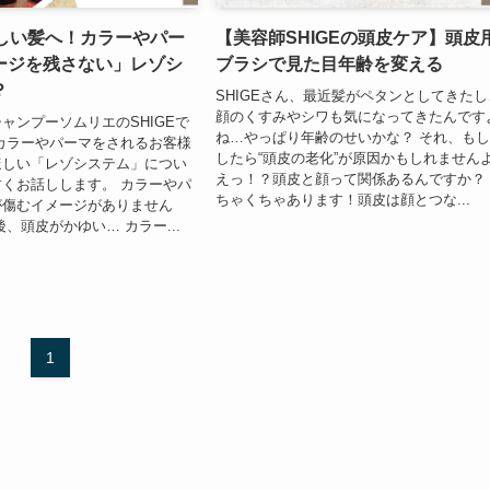
美しい髪へ！カラーやパー
【美容師SHIGEの頭皮ケア】頭皮
ージを残さない」レゾシ
ブラシで見た目年齢を変える
？
SHIGEさん、最近髪がペタンとしてきたし
顔のくすみやシワも気になってきたんです
ャンプーソムリエのSHIGEで
ね…やっぱり年齢のせいかな？ それ、も
カラーやパーマをされるお客様
したら“頭皮の老化”が原因かもしれません
ほしい「レゾシステム」につい
えっ！？頭皮と顔って関係あるんですか？
くお話しします。 カラーやパ
ちゃくちゃあります！頭皮は顔とつな...
が傷むイメージがありません
、頭皮がかゆい… カラー...
1