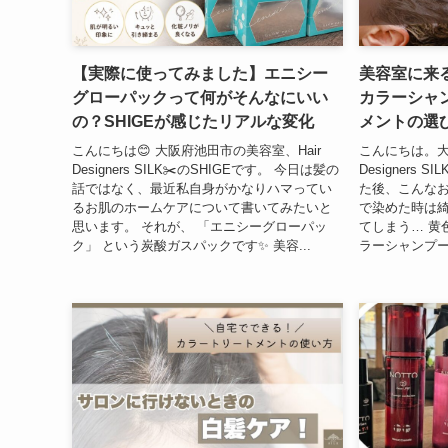
【実際に使ってみました】エニシー
美容室に来
グローパックって何がそんなにいい
カラーシャ
の？SHIGEが感じたリアルな変化
メントの選
こんにちは😊 大阪府池田市の美容室、Hair
こんにちは。大
Designers SILK✂️のSHIGEです。 今日は髪の
Designers 
話ではなく、最近私自身がかなりハマってい
た後、こんなお
るお肌のホームケアについて書いてみたいと
で染めた時は
思います。 それが、 「エニシーグローパッ
てしまう… 黄
ク」 という炭酸ガスパックです✨ 美容...
ラーシャンプー