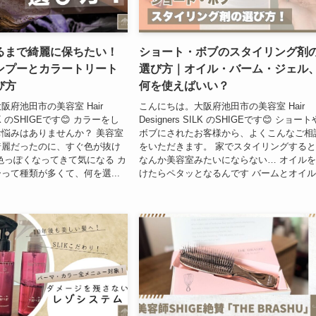
るまで綺麗に保ちたい！
ショート・ボブのスタイリング剤
ンプーとカラートリート
選び方｜オイル・バーム・ジェル
び方
何を使えばいい？
阪府池田市の美容室 Hair
こんにちは。大阪府池田市の美容室 Hair
SILK のSHIGEです😊 カラーをし
Designers SILK のSHIGEです😊 ショート
悩みはありませんか？ 美容室
ボブにされたお客様から、よくこんなご相
綺麗だったのに、すぐ色が抜け
をいただきます。 家でスタイリングする
色っぽくなってきて気になる カ
なんか美容室みたいにならない… オイル
って種類が多くて、何を選...
けたらペタッとなるんです バームとオイル.